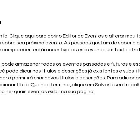
o
o. Clique aqui para abrir o Editor de Eventos e alterar meu
 sobre seu próximo evento. As pessoas gostam de saber o 
m comparecer, então incentive-as escrevendo um texto atrat
ê pode armazenar todos os eventos passados e futuros e esc
cê pode clicar nos títulos e descrições já existentes e substit
ar o permitirá criar novos títulos e descrições. Para adicionar
cionar título. Quando terminar, clique em Salvar e seu trabal
lher quais eventos exibir na sua página.