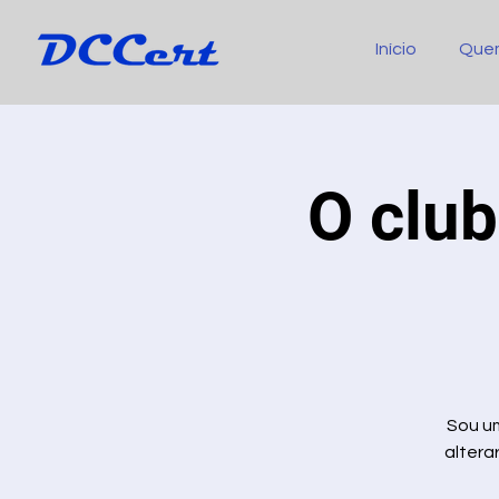
Início
Que
O club
Sou um
altera